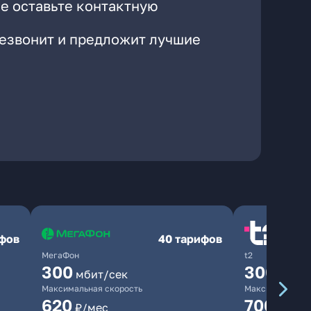
е оставьте контактную
резвонит и предложит лучшие
ифов
40 тарифов
МегаФон
t2
300
300
мбит/сек
мбит/
Максимальная скорость
Максимальная 
620
700
₽/мес
₽/мес