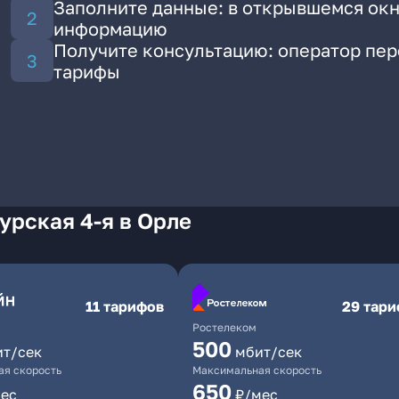
Заполните данные: в открывшемся окн
информацию
Получите консультацию: оператор пе
тарифы
урская 4-я в Орле
11 тарифов
29 тар
Ростелеком
500
ит/сек
мбит/сек
я скорость
Максимальная скорость
650
ес
₽/мес