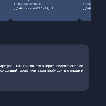
Минимальная цена
Минимальная ц
Домашний интернет, ТВ
Домашний ин
тарифов - 130. Вы можете выбрать подключение со
 подходящий тариф, учитывая необходимые опции и