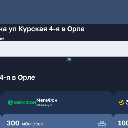
а ул Курская 4-я в Орле
ом
29
4-я в Орле
МегаФон
Минимум
300
10
мбит/сек