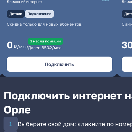
Домашний интернет
Дома
Детали
Подключение
Дет
Скидка только для новых абонентов.
Симк
1 месяц по акции
0
3
₽/мес
Далее
850
₽/мес
Подключить
Подключить интернет на
Орле
Выберите свой дом: кликните по номер