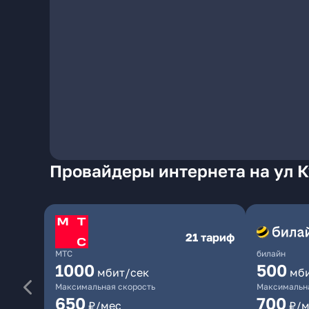
Провайдеры интернета на ул К
21 тариф
МТС
билайн
1000
500
мбит/сек
мб
Максимальная скорость
Максимальна
650
700
₽/мес
₽/м