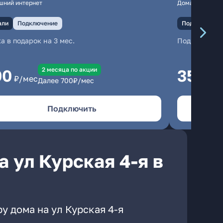
шний интернет
Домашний инте
али
Подключение
Подключение
а в подарок на 3 мес.
Подключени
2 месяцa по акции
00
350
₽/мес
₽/м
Далее
700
₽/мес
Подключить
 ул Курская 4-я в
у дома на ул Курская 4-я