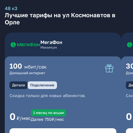
48 к3
Лучшие тарифы на ул Космонавтов в
Орле
МегаФон
Минимум
100
3
мбит/сек
Домашний интернет
Дом
Детали
Подключение
Де
Скидка только для новых абонентов.
Ски
1 месяц по акции
0
0
₽/мес
Далее
750
₽/мес