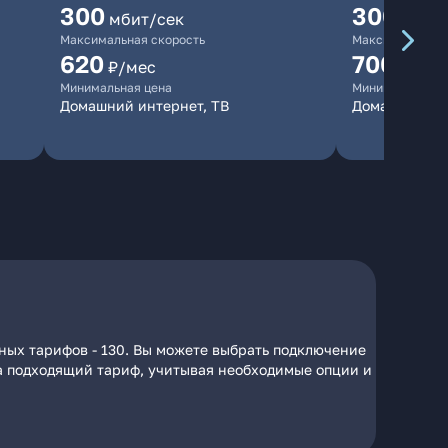
300
300
мбит/сек
мбит/
Максимальная скорость
Максимальная 
620
700
₽/мес
₽/мес
Минимальная цена
Минимальная ц
Домашний интернет, ТВ
Домашний ин
ных тарифов - 130. Вы можете выбрать подключение
 на подходящий тариф, учитывая необходимые опции и