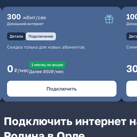
300
10
мбит/сек
Домашний интернет
Дома
Детали
Подключение
Дет
Скидка только для новых абонентов.
Симк
1 месяц по акции
0
3
₽/мес
Далее
850
₽/мес
Подключить
Подключить интернет н
Родина в Орле