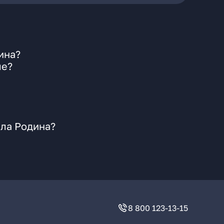
ина?
ле?
ала Родина?
8 800 123-13-15