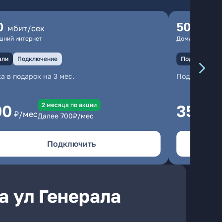
0
500
мбит/сек
мбит
шний интернет
Домашний инте
али
Подключение
Подключение
а в подарок на 3 мес.
Подключени
2 месяцa по акции
00
350
₽/мес
₽/м
Далее
700
₽/мес
Подключить
а ул Генерала