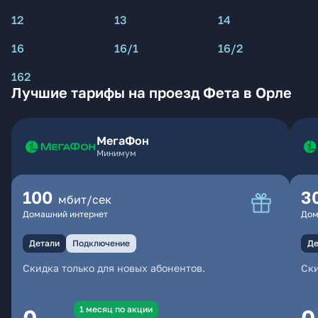
12
13
14
16
16/1
16/2
162
Лучшие тарифы на проезд Фета в Орле
МегаФон
Минимум
100
3
мбит/сек
Домашний интернет
Дом
Детали
Подключение
Де
Скидка только для новых абонентов.
Ски
1 месяц по акции