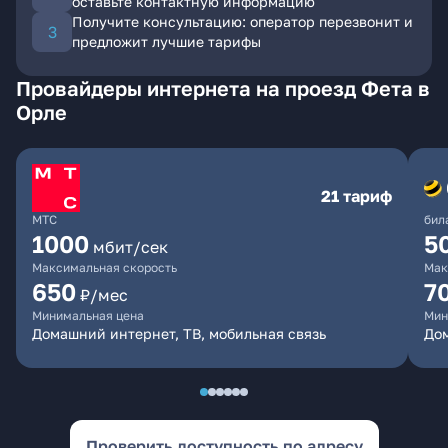
оставьте контактную информацию
Получите консультацию: оператор перезвонит и
предложит лучшие тарифы
Провайдеры интернета на проезд Фета в
Орле
21 тариф
МТС
бил
1000
5
мбит/сек
Максимальная скорость
Мак
650
7
₽/мес
Минимальная цена
Мин
Домашний интернет, ТВ, мобильная связь
Дом
Проверить доступность по адресу