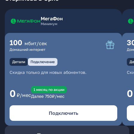
МегаФон
Минимум
100
3
мбит/сек
Домашний интернет
Дом
Детали
Подключение
Де
Скидка только для новых абонентов.
Ски
1 месяц по акции
0
0
₽/мес
Далее
750
₽/мес
Подключить