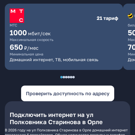
21 тариф
МТС
бил
1000
5
мбит/сек
Максимальная скорость
Мак
650
7
₽/мес
Минимальная цена
Мин
Домашний интернет, ТВ, мобильная связь
Дом
Проверить доступность по адресу
Подключить интернет на ул
Полковника Старинова в Орле
В 2026 году на ул Полковника Старинова в Орле домашний интернет
предлагают 6 провайдеров. Общее количество доступных тарифов -