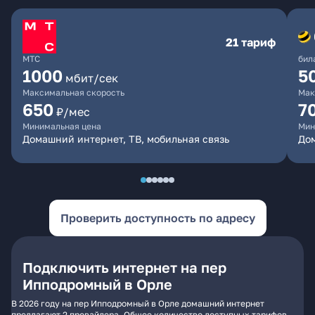
21 тариф
МТС
бил
1000
5
мбит/сек
Максимальная скорость
Мак
650
7
₽/мес
Минимальная цена
Мин
Домашний интернет, ТВ, мобильная связь
Дом
Проверить доступность по адресу
Подключить интернет на пер
Ипподромный в Орле
В 2026 году на пер Ипподромный в Орле домашний интернет
предлагают 2 провайдера. Общее количество доступных тарифов -