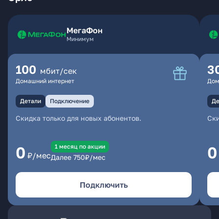
МегаФон
Минимум
100
3
мбит/сек
Домашний интернет
Дом
Детали
Подключение
Де
Скидка только для новых абонентов.
Ски
1 месяц по акции
0
0
₽/мес
Далее
750
₽/мес
Подключить