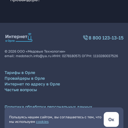
8 800 123-13-15
©
2026
ООО «Медовые Технологии»
email:
medotech.info@ya.ru
ИНН:
0278180571
ОГРН:
1110280037526
Тарифы в Орле
Провайдеры в Орле
Интернет по адресу в Орле
Частые вопросы
Политика обработки персональных данных
Согласие на обработку персональных данных
Пользуясь нашим сайтом, вы соглашаетесь с тем, что
Пользовательское соглашение
Ок
мы используем
cookies