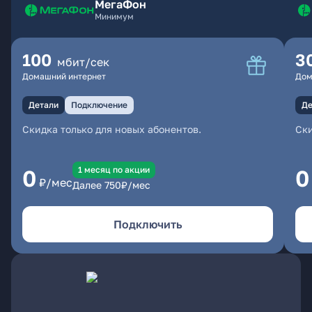
МегаФон
Минимум
100
3
мбит/сек
Домашний интернет
Дом
Детали
Подключение
Де
Скидка только для новых абонентов.
Ски
1 месяц по акции
0
0
₽/мес
Далее
750
₽/мес
Подключить