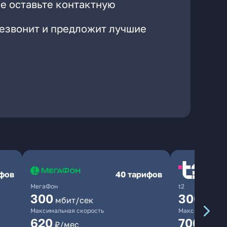
е оставьте контактную
резвонит и предложит лучшие
ифов
40 тарифов
МегаФон
t2
300
300
мбит/сек
мбит/
Максимальная скорость
Максимальная 
620
700
₽/мес
₽/мес