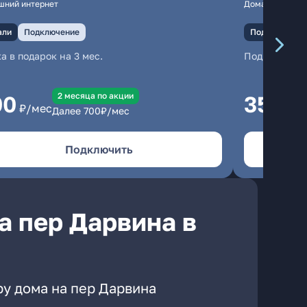
шний интернет
Домашний инте
али
Подключение
Подключение
а в подарок на 3 мес.
Подключени
2 месяцa по акции
00
350
₽/мес
₽/м
Далее
700
₽/мес
Подключить
а пер Дарвина в
ру дома на пер Дарвина