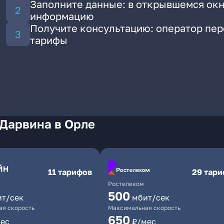
Заполните данные: в открывшемся окн
информацию
Получите консультацию: оператор пе
тарифы
 Дарвина в Орле
11 тарифов
29 тар
Ростелеком
500
ит/сек
мбит/сек
я скорость
Максимальная скорость
650
ес
₽/мес