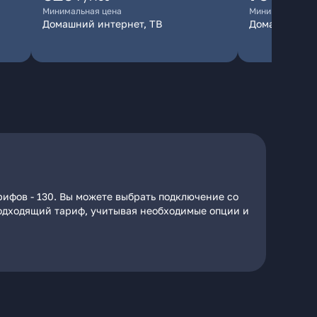
Минимальная цена
Минимальная ц
Домашний интернет, ТВ
Домашний ин
рифов - 130. Вы можете выбрать подключение со
 подходящий тариф, учитывая необходимые опции и