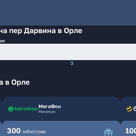
на пер Дарвина в Орле
ом
3
а в Орле
МегаФон
Минимум
300
10
мбит/сек