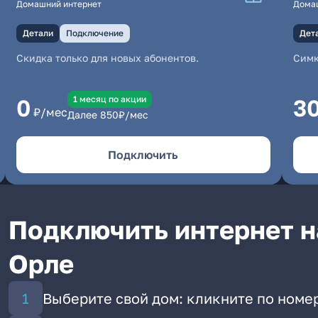
Домашний интернет
Дома
Детали
Подключение
Дет
Скидка только для новых абонентов.
Симк
1 месяц по акции
0
3
₽/мес
Далее
850
₽/мес
Подключить
Подключить интернет н
Орле
Выберите свой дом: кликните по номе