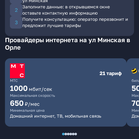
ул Минская
Заполните данные: в открывшемся окне
оставьте контактную информацию
Получите консультацию: оператор перезвонит и
предложит лучшие тарифы
Провайдеры интернета на ул Минская в
Орле
21 тариф
МТС
бил
1000
5
мбит/сек
Максимальная скорость
Мак
650
7
₽/мес
Минимальная цена
Мин
Домашний интернет, ТВ, мобильная связь
Дом