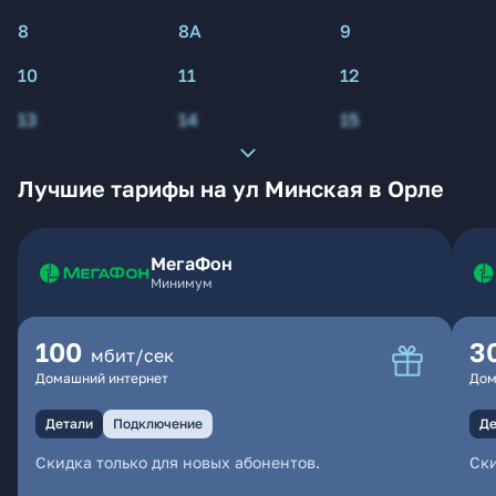
8
8А
9
10
11
12
13
14
15
Лучшие тарифы на ул Минская в Орле
МегаФон
Минимум
100
3
мбит/сек
Домашний интернет
Дом
Детали
Подключение
Де
Скидка только для новых абонентов.
Ски