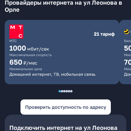
Провайдеры интернета на ул Леонова в
Орле
21 тариф
МТС
бил
1000
5
мбит/сек
Максимальная скорость
Мак
650
7
₽/мес
Минимальная цена
Мин
Домашний интернет, ТВ, мобильная связь
Дом
Проверить доступность по адресу
Подключить интернет на ул Леонова