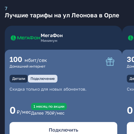
7
Лучшие тарифы на ул Леонова в Орле
МегаФон
Минимум
100
3
мбит/сек
Домашний интернет
Дом
Детали
Подключение
Де
Скидка только для новых абонентов.
Ски
1 месяц по акции
0
0
₽/мес
Далее
750
₽/мес
Подключить