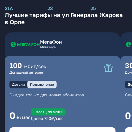
21А
23
25
Лучшие тарифы на ул Генерала Жадова
в Орле
МегаФон
Минимум
100
3
мбит/сек
Домашний интернет
Дом
Детали
Подключение
Де
Скидка только для новых абонентов.
Ски
1 месяц по акции
0
0
₽/мес
Далее
750
₽/мес