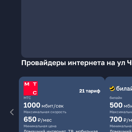
Провайдеры интернета на ул Ч
21 тариф
МТС
билайн
1000
500
мбит/сек
мб
Максимальная скорость
Максимальна
650
700
₽/мес
₽/м
Минимальная цена
Минимальна
Домашний интернет, ТВ, мобильная
Домашний 