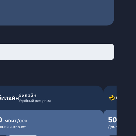
билайн
Удобный для дома
0
500
мбит/сек
мбит
шний интернет
Домашний инте