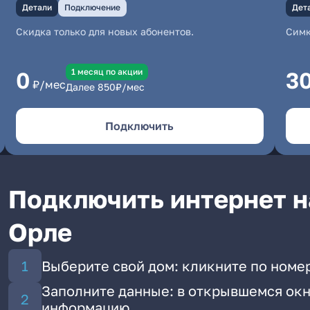
Детали
Подключение
Дет
Скидка только для новых абонентов.
Симк
1 месяц по акции
0
3
₽/мес
Далее
850
₽/мес
Подключить
Подключить интернет н
Орле
Выберите свой дом: кликните по номер
Заполните данные: в открывшемся окн
информацию