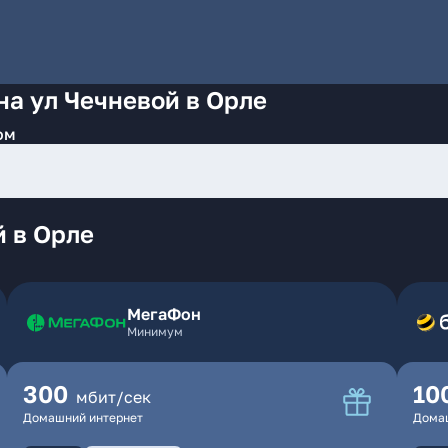
на ул Чечневой в Орле
ом
 в Орле
МегаФон
Минимум
300
10
мбит/сек
Домашний интернет
Дома