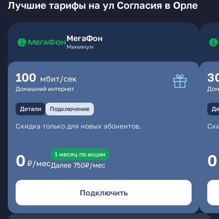
Лучшие тарифы на ул Согласия в Орле
МегаФон
Минимум
100
3
мбит/сек
Домашний интернет
Дом
Детали
Подключение
Де
Скидка только для новых абонентов.
Ски
1 месяц по акции
0
0
₽/мес
Далее
750
₽/мес
Подключить