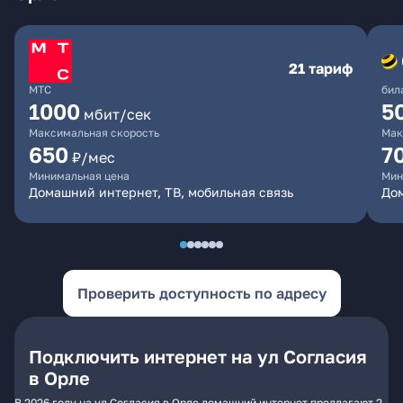
21 тариф
МТС
бил
1000
5
мбит/сек
Максимальная скорость
Мак
650
7
₽/мес
Минимальная цена
Мин
Домашний интернет, ТВ, мобильная связь
Дом
Проверить доступность по адресу
Подключить интернет на ул Согласия
в Орле
В 2026 году на ул Согласия в Орле домашний интернет предлагают 2