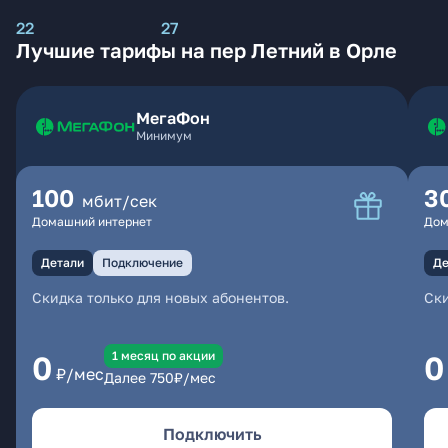
22
27
Лучшие тарифы на пер Летний в Орле
МегаФон
Минимум
100
3
мбит/сек
Домашний интернет
Дом
Детали
Подключение
Де
Скидка только для новых абонентов.
Ски
1 месяц по акции
0
0
₽/мес
Далее
750
₽/мес
Подключить