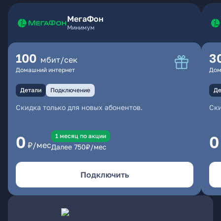
МегаФон
Минимум
100
3
мбит/сек
Домашний интернет
Дом
Детали
Подключение
Де
Скидка только для новых абонентов.
Ски
1 месяц по акции
0
0
₽/мес
Далее
750
₽/мес
Подключить