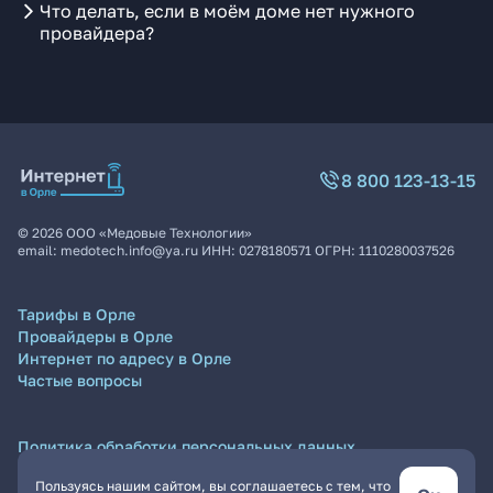
Что делать, если в моём доме нет нужного
провайдера?
8 800 123-13-15
©
2026
ООО «Медовые Технологии»
email:
medotech.info@ya.ru
ИНН:
0278180571
ОГРН:
1110280037526
Тарифы в Орле
Провайдеры в Орле
Интернет по адресу в Орле
Частые вопросы
Политика обработки персональных данных
Согласие на обработку персональных данных
Пользуясь нашим сайтом, вы соглашаетесь с тем, что
Пользовательское соглашение